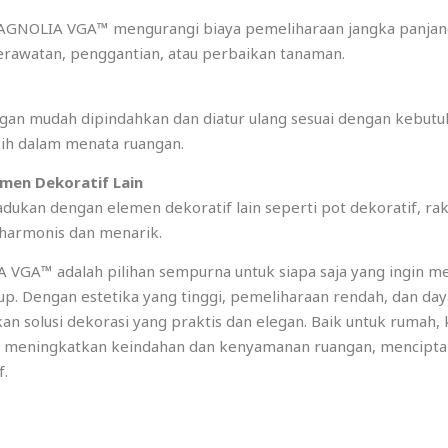
 MAGNOLIA VGA™ mengurangi biaya pemeliharaan jangka panjang
rawatan, penggantian, atau perbaikan tanaman.
 mudah dipindahkan dan diatur ulang sesuai dengan kebutuha
bih dalam menata ruangan.
men Dekoratif Lain
an dengan elemen dekoratif lain seperti pot dekoratif, rak 
harmonis dan menarik.
A VGA™ adalah pilihan sempurna untuk siapa saja yang ingin 
. Dengan estetika yang tinggi, pemeliharaan rendah, dan day
lusi dekorasi yang praktis dan elegan. Baik untuk rumah, ka
t meningkatkan keindahan dan kenyamanan ruangan, menciptak
f.