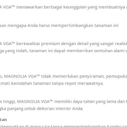
IA VGA™ menawarkan berbagai keunggulan yang membuatnya men
lasan mengapa Anda harus mempertimbangkan tanaman ini:
A VGA™ berkwalitas premium dengan detail yang sangat realis
ga yang indah, tanaman ini dapat memberikan sentuhan alami 
up, MAGNOLIA VGA™ tidak memerlukan penyiraman, pemupukan
ikmati keindahan tanaman tanpa repot merawatnya.
as tinggi, MAGNOLIA VGA™ memiliki daya tahan yang lama dan tid
gka panjang untuk dekorasi interior Anda.
atan
t ditempatkan di mana saja tanpa mempertimbangkan kondisi cah