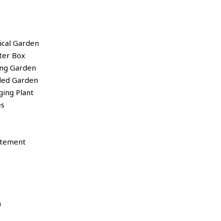
tical Garden
nter Box
ling Garden
nded Garden
nging Plant
es
rtement
n