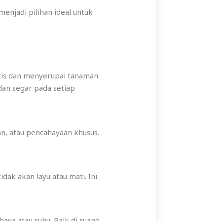
jadi pilihan ideal untuk
tis dan menyerupai tanaman
dan segar pada setiap
, atau pencahayaan khusus.
ak akan layu atau mati. Ini
aya atau suhu. Baik di ruang