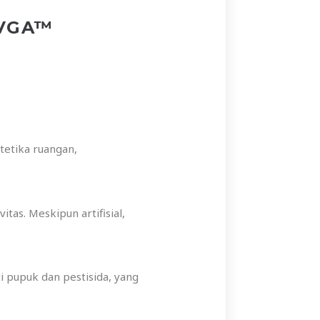
 VGA™
etika ruangan,
as. Meskipun artifisial,
 pupuk dan pestisida, yang