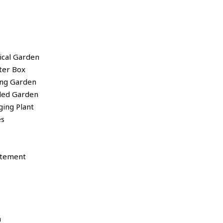
tical Garden
nter Box
ling Garden
nded Garden
nging Plant
es
rtement
n