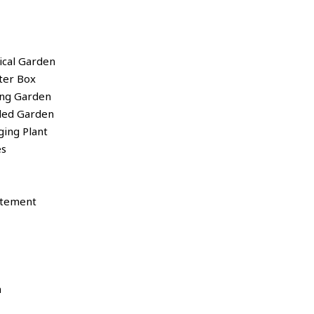
tical Garden
nter Box
ling Garden
nded Garden
nging Plant
es
rtement
n