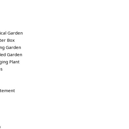
tical Garden
nter Box
ling Garden
nded Garden
nging Plant
es
rtement
n