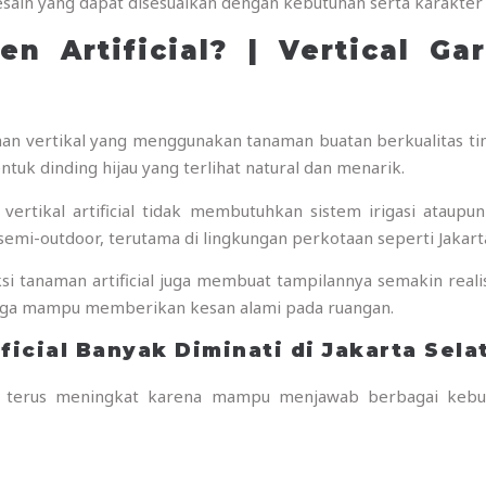
sain yang dapat disesuaikan dengan kebutuhan serta karakter 
en Artificial? | Vertical Gar
aman vertikal yang menggunakan tanaman buatan berkualitas t
uk dinding hijau yang terlihat natural dan menarik.
vertikal artificial tidak membutuhkan sistem irigasi ataupu
semi-outdoor, terutama di lingkungan perkotaan seperti Jakarta
i tanaman artificial juga membuat tampilannya semakin realis
ngga mampu memberikan kesan alami pada ruangan.
ficial Banyak Diminati di Jakarta Sela
cial terus meningkat karena mampu menjawab berbagai keb